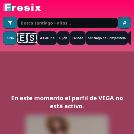
🔎
🇪🇸
Inicio
A Coruña
Gijón
Oviedo
Santiago de Compostela
S
En este momento el perfil de
VEGA
no
está activo.