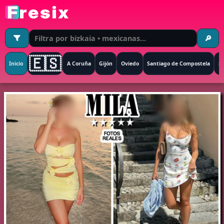
🔎
🇪🇸
Inicio
A Coruña
Gijón
Oviedo
Santiago de Compostela
S