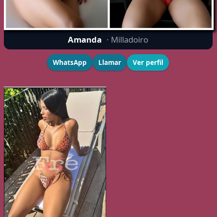
Amanda
· Milladoiro
WhatsApp
Llamar
Ver perfil