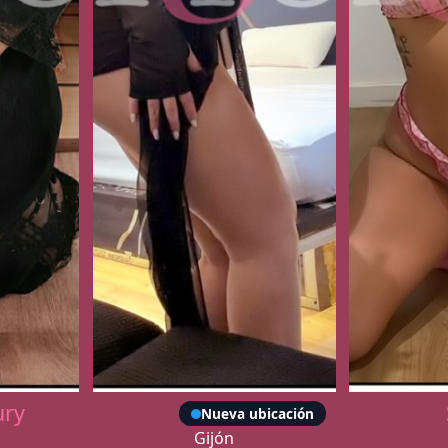
ury
Abril
Nueva ubicación
Gijón