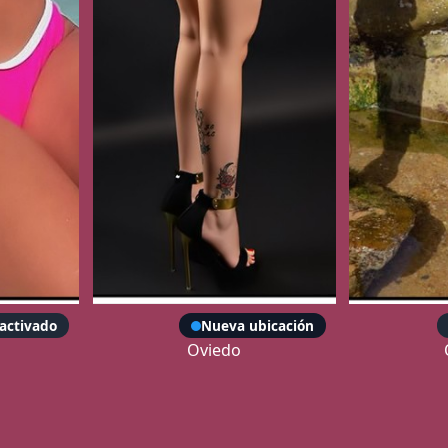
Elsa
eactivado
Nueva ubicación
Oviedo