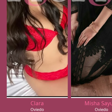
Clara
Misha Say
Oviedo
Oviedo