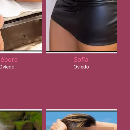
ébora
Sofía
Oviedo
Oviedo