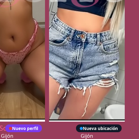
Sofía
Vilte
Nuevo perfil
Nueva ubicación
Gijón
Gijón