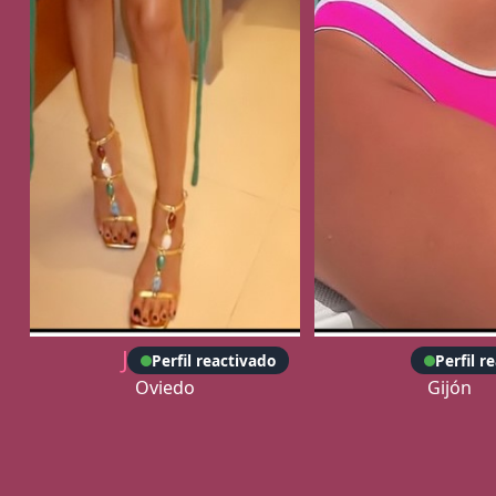
Jennifer
Camila
Perfil reactivado
Perfil r
Oviedo
Gijón