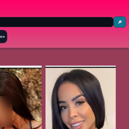
🔎
oiro