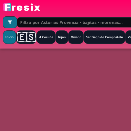
🇪🇸
Inicio
A Coruña
Gijón
Oviedo
Santiago de Compostela
Vi