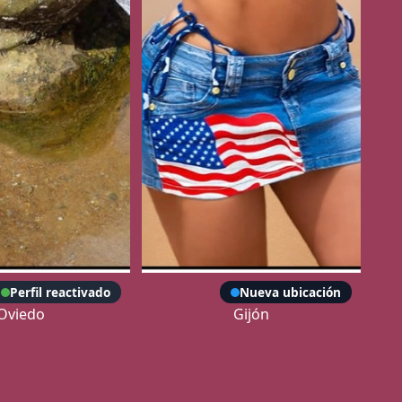
Eva
Sara
Perfil reactivado
Nueva ubicación
Oviedo
Gijón