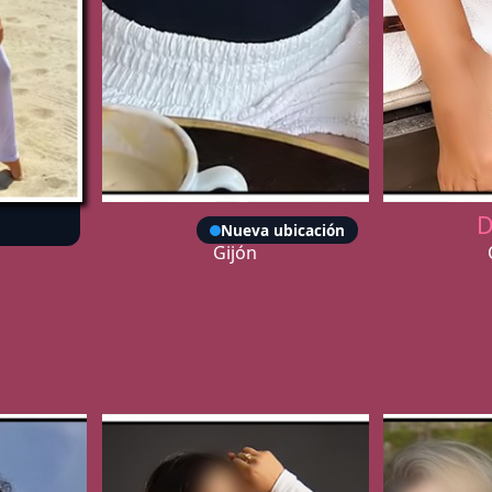
Rous
D
Nueva ubicación
Gijón