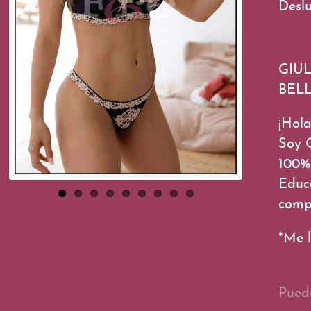
Deslu
GIU
BEL
¡Hola
Soy G
100% 
Educa
compa
*Me 
Puede