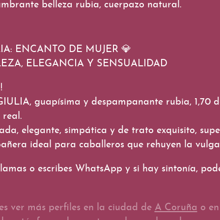
mbrante belleza rubia, cuerpazo natural.
LIA: ENCANTO DE MUJER
💎
LEZA, ELEGANCIA Y SENSUALIDAD
!
IULIA, guapísima y despampanante rubia, 1,70 de
real.
da, elegante, simpática y de trato exquisito, supe
ñera ideal para caballeros que rehuyen la vulga
llamas o escribes WhatsApp y si hay
sintonía, po
s ver más perfiles en la ciudad de
A Coruña
o en