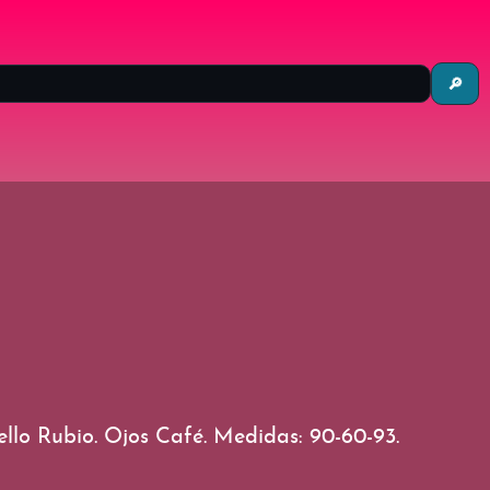
🔎
llo Rubio. Ojos Café. Medidas: 90-60-93.