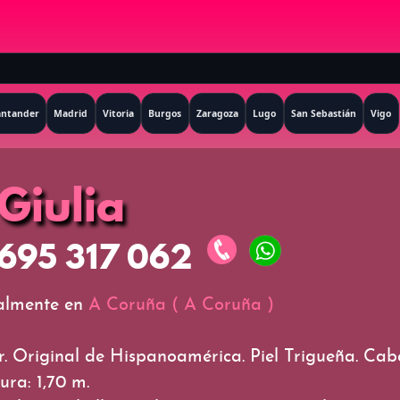
antander
Madrid
Vitoria
Burgos
Zaragoza
Lugo
San Sebastián
Vigo
Giulia
695 317 062
almente en
A Coruña
(
A Coruña
)
. Original de Hispanoamérica. Piel Trigueña. Cabe
ura: 1,70 m.