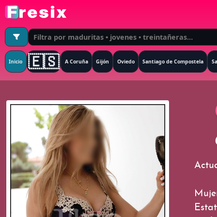
🇪🇸
Inicio
A Coruña
Gijón
Oviedo
Santiago de Compostela
S
Actu
Mujer
Estat